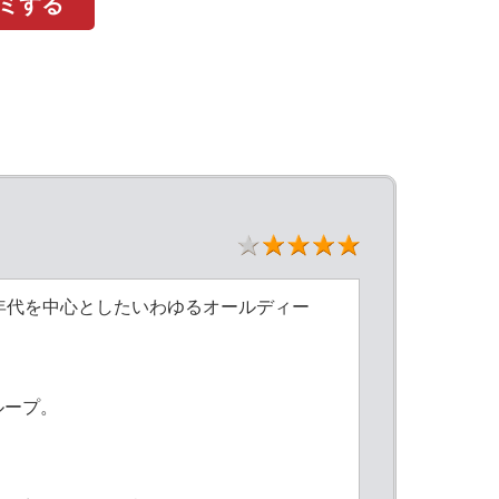
コミする
★4
年代を中心としたいわゆるオールディー
ループ。