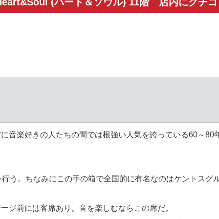
Heart&Soul (ハート＆ソウル) 11階 店内にクチ
に音楽好きの人たちの間では根強い人気を誇っている60～80
を行う。ちなみにこの手の箱で全国的に有名なのはケントスグ
テージ前には客席あり。音を楽しむならこの席だ。