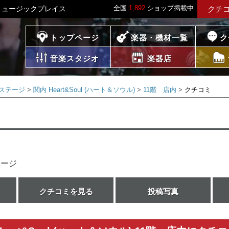
全国
1,892
ショップ掲載中
- ミュージックプレイス
クチ
プレイス
トップページ
楽器・機材一覧
ク
音楽スタジオ
楽器店
ステージ
関内 Heart&Soul (ハート＆ソウル)
11階 店内
クチコミ
テージ
クチコミを見る
投稿写真