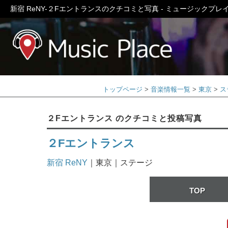
新宿 ReNY-２Fエントランスのクチコミと写真 - ミュージックプレ
ミュージック
トップページ
音楽情報一覧
東京
ス
２Fエントランス のクチコミと投稿写真
２Fエントランス
新宿 ReNY
｜東京｜ステージ
TOP