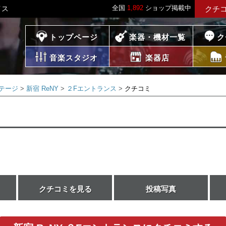
全国
1,892
ショップ掲載中
イス
クチ
プレイス
トップページ
楽器・機材一覧
ク
音楽スタジオ
楽器店
テージ
新宿 ReNY
２Fエントランス
クチコミ
クチコミを見る
投稿写真