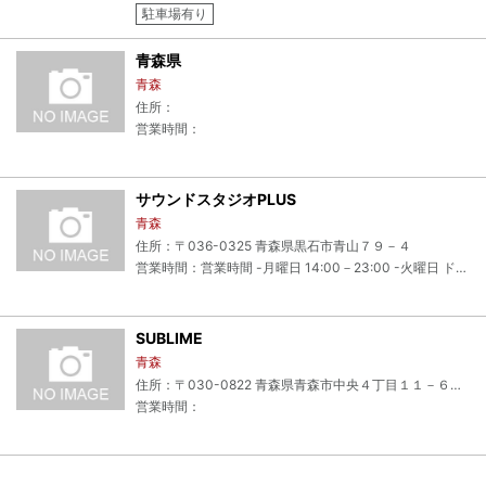
駐車場有り
青森県
青森
住所：
営業時間：
サウンドスタジオPLUS
青森
住所：〒036-0325 青森県黒石市青山７９－４
営業時間：営業時間 -月曜日 14:00－23:00 -火曜日 ドラムクリニックの為 店休日 -水曜日－日曜日14:00－23:00 ※午前中からご利用になりたい方はご予約になります ※夜はご予約の連絡をいただいた方がスタジオ利用をしやすいです 店外での業務もある為、スタジオを留守にしている時もございます。お電話頂けると転送で携帯電話へ繋がりますのでご理解を宜しくお願い致します。
SUBLIME
青森
住所：〒030-0822 青森県青森市中央４丁目１１－６－１
営業時間：