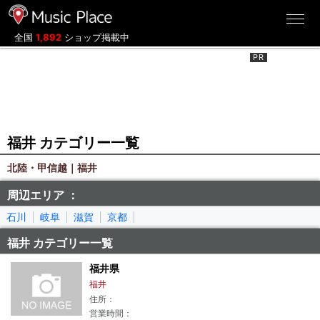
ミュージックプレイス
全国
1,892
ショップ掲載中
福井 カテゴリー一覧
北陸・甲信越｜福井
周辺エリア ：
石川
岐阜
滋賀
京都
福井 カテゴリー一覧
福井県
福井
住所：
営業時間：