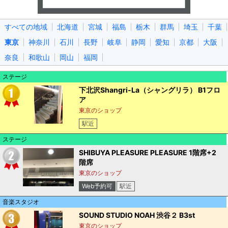
すべての地域
北海道
宮城
福島
栃木
群馬
埼玉
千葉
東京
神奈川
石川
長野
岐阜
静岡
愛知
京都
大阪
奈良
和歌山
岡山
福岡
ステージ
下北沢Shangri-La（シャングリラ） B1フロ
ア
東京のショップ
駅近
ステージ
SHIBUYA PLEASURE PLEASURE 1階席+2
階席
東京のショップ
Web予約可
駅近
音楽スタジオ
SOUND STUDIO NOAH 渋谷２ B3st
東京のショップ