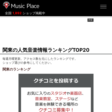
ミュージックプレイス
全国
1,892
ショップ掲載中
関東の人気音楽情報ランキングTOP20
毎週月曜更新。アクセス数を元にしたランキングです。
ショップ選びの参考にしてください。
関東のランキング
クチコミを