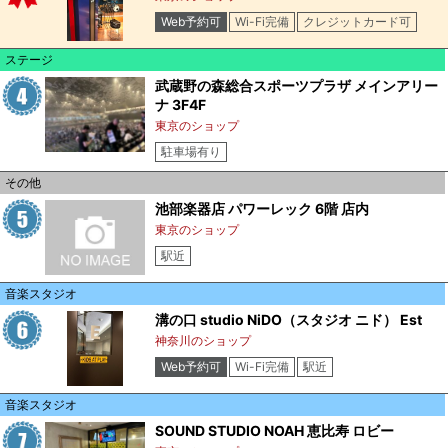
Web予約可
Wi-Fi完備
クレジットカード可
ステージ
武蔵野の森総合スポーツプラザ メインアリー
ナ 3F4F
東京のショップ
駐車場有り
その他
池部楽器店 パワーレック 6階 店内
東京のショップ
駅近
音楽スタジオ
溝の口 studio NiDO（スタジオ ニド） Est
神奈川のショップ
Web予約可
Wi-Fi完備
駅近
音楽スタジオ
SOUND STUDIO NOAH 恵比寿 ロビー