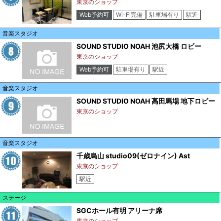
東京のショップ
Web予約可
Wi-Fi完備
駐車場有り
駅近
クレジットカード可
音楽スタジオ
SOUND STUDIO NOAH 池尻大橋 ロビー
東京のショップ
Web予約可
駐車場有り
駅近
クレジットカード可
音楽スタジオ
SOUND STUDIO NOAH 高田馬場 地下ロビー
東京のショップ
音楽スタジオ
千歳烏山 studio09(ゼロナイン) Ast
東京のショップ
駅近
ステージ
SGCホール有明 アリーナ席
東京のショップ