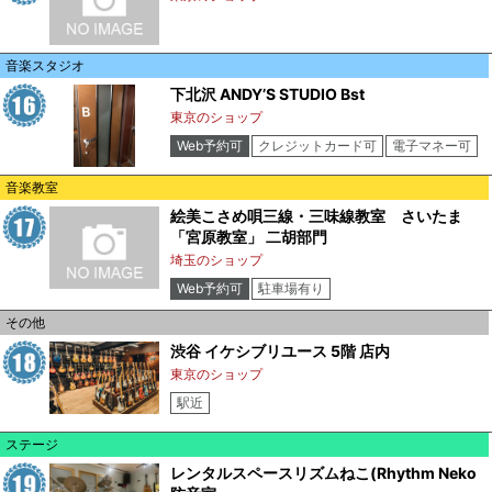
音楽スタジオ
下北沢 ANDY’S STUDIO Bst
東京のショップ
Web予約可
クレジットカード可
電子マネー可
音楽教室
絵美こさめ唄三線・三味線教室 さいたま
「宮原教室」 二胡部門
埼玉のショップ
Web予約可
駐車場有り
その他
渋谷 イケシブリユース 5階 店内
東京のショップ
駅近
ステージ
レンタルスペースリズムねこ(Rhythm Neko