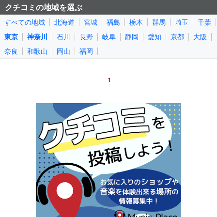
クチコミの地域を選ぶ
すべての地域
北海道
宮城
福島
栃木
群馬
埼玉
千葉
東京
神奈川
石川
長野
岐阜
静岡
愛知
京都
大阪
奈良
和歌山
岡山
福岡
1