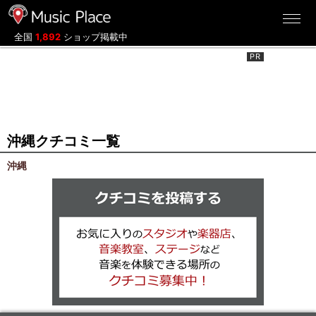
ミュージックプレイス
全国
1,892
ショップ掲載中
沖縄クチコミ一覧
沖縄
クチコミを