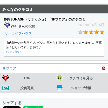
みんなのクチコミ
静岡SUNASH（サナッシュ）「1Fフロア」のクチコミ
2022年04月15日
yasuさんの投稿
★
ザ・ライブハウス
市内随一の老舗ライブハウス。駅からも近いです。ロッカーは無し。客席
広くはないです。まさにザ ...
続きを読む
1Fフロア
TOP
クチコミを見る
投稿写真
ショップ情報
シェアする