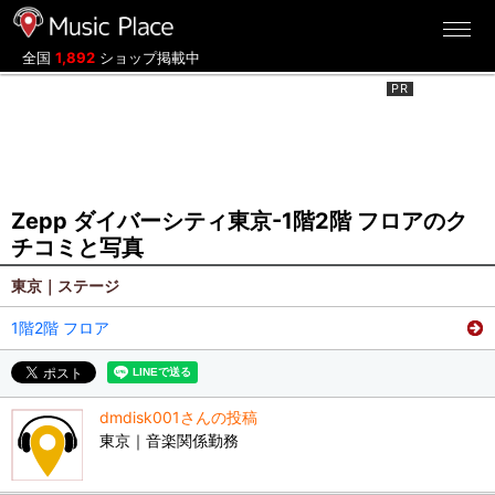
ミュージックプレイス
全国
1,892
ショップ掲載中
Zepp ダイバーシティ東京-1階2階 フロアのク
チコミと写真
東京｜ステージ
1階2階 フロア
dmdisk001さんの投稿
東京｜音楽関係勤務