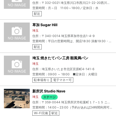
住所：〒332-0021 埼玉県川口市西川口1-22-20西川口ビル2F
営業時間：月～日 11:00～18:00／定休日：水
駅近
草加 Sugar Hill
埼玉
住所：〒340-0014 埼玉県草加市住吉1-4-9
営業時間：平日の営業時間は、開店18:30 演奏19:30・20:30 ＊土日祝日は元から早めてあります。
駅近
埼玉 焼きたてパン工房 順風満パン
埼玉
住所：埼玉県さいたま市北区宮原町4-141-6
営業時間：09:00 ～ 18:00 ■定休日：火曜日
駐車場有り
電子マネー可
新所沢 Studio Nave
埼玉
ステージ
住所：〒359-0044 埼玉県所沢市松葉町１７−１５ ニューアーバン第一ビル
営業時間：14:00～23:00（予約があれば24時間利用可能）
Wi-Fi完備
駅近