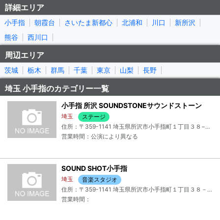
詳細エリア
小手指
朝霞台
さいたま新都心
北浦和
川口
新所沢
熊谷
西川口
周辺エリア
茨城
栃木
群馬
千葉
東京
山梨
長野
埼玉 小手指のカテゴリー一覧
小手指 所沢 SOUNDSTONEサウンドストーン
埼玉
ステージ
住所：〒359-1141 埼玉県所沢市小手指町１丁目３８−１３
営業時間：公演により異なる
SOUND SHOT小手指
埼玉
音楽スタジオ
住所：〒359-1141 埼玉県所沢市小手指町１丁目３８－１２
営業時間：