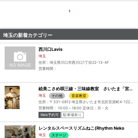
1
埼玉の新着カテゴリー
西川口Lavis
埼玉
住所：埼玉県川口市西川口1丁目22-13-4F
営業時間：
絵美こさめ唄三線・三味線教室 さいたま「宮原教室」
埼玉
その他
音楽教室
住所：〒331-0812 埼玉県さいたま市北区宮原町4-122-2-101+さいたま本社「宮原教室」
営業時間： 10:00～18:00 定休日：月・火
Web予約可
駐車場有り
レンタルスペースリズムねこ(Rhythm Neko
埼玉
ステージ