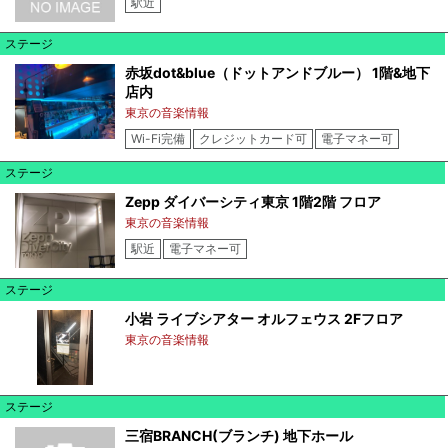
駅近
ステージ
赤坂dot&blue（ドットアンドブルー） 1階&地下
店内
東京の音楽情報
Wi-Fi完備
クレジットカード可
電子マネー可
ステージ
Zepp ダイバーシティ東京 1階2階 フロア
東京の音楽情報
駅近
電子マネー可
ステージ
小岩 ライブシアター オルフェウス 2Fフロア
東京の音楽情報
ステージ
三宿BRANCH(ブランチ) 地下ホール