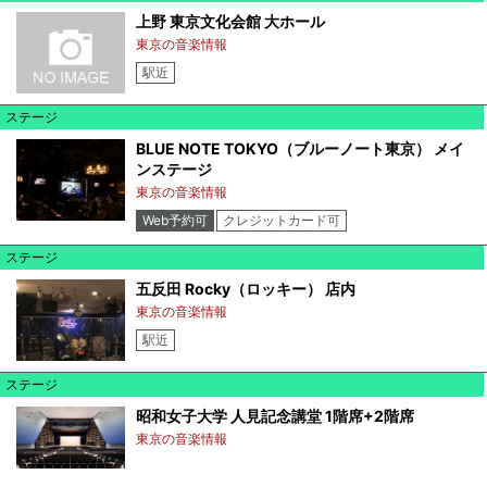
上野 東京文化会館 大ホール
東京の音楽情報
駅近
ステージ
BLUE NOTE TOKYO（ブルーノート東京） メイ
ンステージ
東京の音楽情報
Web予約可
クレジットカード可
ステージ
五反田 Rocky（ロッキー） 店内
東京の音楽情報
駅近
ステージ
昭和女子大学 人見記念講堂 1階席+2階席
東京の音楽情報