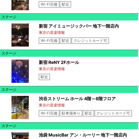
Wi-Fi完備
駅近
ステージ
新宿 アイミュージックバー 地下一階店内
東京の音楽情報
Wi-Fi完備
駅近
クレジットカード可
ステージ
新宿 ReNY 2Fホール
東京の音楽情報
駅近
ステージ
渋谷ストリーム ホール 4階～6階フロア
東京の音楽情報
Wi-Fi完備
駐車場有り
駅近
クレジットカード可
ステージ
池袋 MusicBar アン・ルーリー 地下一階店内