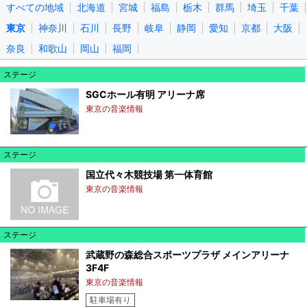
すべての地域
北海道
宮城
福島
栃木
群馬
埼玉
千葉
東京
神奈川
石川
長野
岐阜
静岡
愛知
京都
大阪
奈良
和歌山
岡山
福岡
ステージ
SGCホール有明 アリーナ席
東京の音楽情報
ステージ
国立代々木競技場 第一体育館
東京の音楽情報
ステージ
武蔵野の森総合スポーツプラザ メインアリーナ
3F4F
東京の音楽情報
駐車場有り