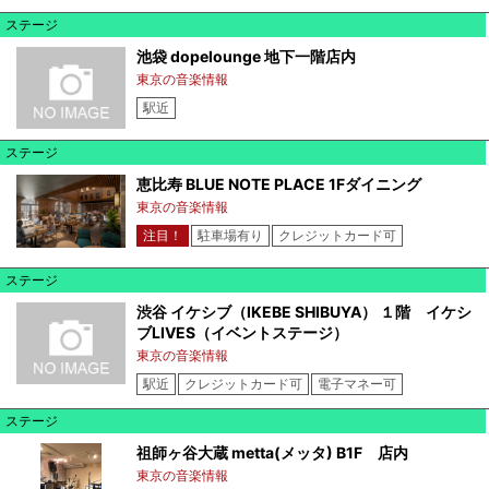
ステージ
池袋 dopelounge 地下一階店内
東京の音楽情報
駅近
ステージ
恵比寿 BLUE NOTE PLACE 1Fダイニング
東京の音楽情報
注目！
駐車場有り
クレジットカード可
ステージ
渋谷 イケシブ（IKEBE SHIBUYA） １階 イケシ
ブLIVES（イベントステージ）
東京の音楽情報
駅近
クレジットカード可
電子マネー可
ステージ
祖師ヶ谷大蔵 metta(メッタ) B1F 店内
東京の音楽情報