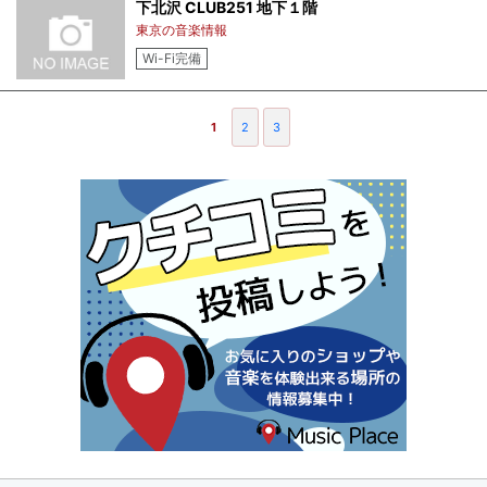
下北沢 CLUB251 地下１階
東京の音楽情報
Wi-Fi完備
1
2
3