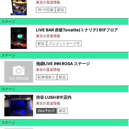
東京の音楽情報
Wi-Fi完備
駅近
ステージ
LIVE BAR 赤坂Tonalite(トナリテ) B1Fフロア
東京の音楽情報
駅近
クレジットカード可
ステージ
池袋LIVE INN ROSA ステージ
東京の音楽情報
駐車場有り
駅近
ステージ
渋谷 LUSH B1F店内
東京の音楽情報
Web予約可
駅近
ステージ