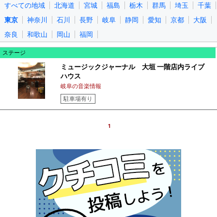
すべての地域
北海道
宮城
福島
栃木
群馬
埼玉
千葉
東京
神奈川
石川
長野
岐阜
静岡
愛知
京都
大阪
奈良
和歌山
岡山
福岡
ステージ
ミュージックジャーナル 大垣 一階店内ライブ
ハウス
岐阜の音楽情報
駐車場有り
1