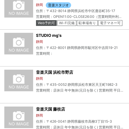
静岡
音楽スタジオ
住所：〒432-8014 静岡県浜松市中区鹿谷町35-17
営業時間：OPEN11:00-CLOSE26:00（営業時間外利用可）TEL 053-548-0144（電話対応11:00-0:00）定休日なし・臨時休業あり－お電話繋がらない場合は直通でお願いいたします。
Web予約可
Wi-Fi完備
駐車場有り
電子マネー可
STUDIO mg's
静岡
住所：〒422-8001 静岡県静岡市駿河区中吉田19-21
営業時間：
音楽天国 浜松市野店
静岡
住所：〒435-0052 静岡県浜松市東区天王町1982-3
営業時間：店休日 年中無休(元日を除く) 営業時間 平日朝10時(土日9時)から最大深夜1時
音楽天国 藤枝店
静岡
住所：〒426-0041 静岡県藤枝市高柳3丁目15-3
営業時間：店休日 年中無休(元日を除く) 営業時間 平日朝10時(土日9時)から深夜24時