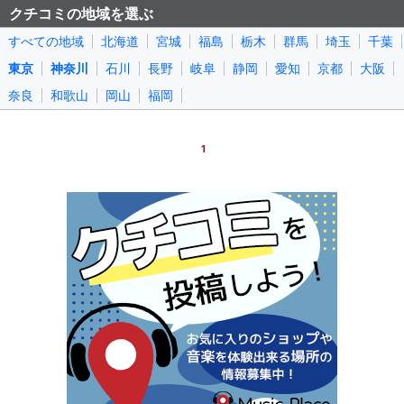
クチコミの地域を選ぶ
すべての地域
北海道
宮城
福島
栃木
群馬
埼玉
千葉
東京
神奈川
石川
長野
岐阜
静岡
愛知
京都
大阪
奈良
和歌山
岡山
福岡
1