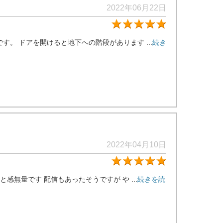
2022年06月22日
★5
。 ドアを開けると地下への階段があります ...
続き
2022年04月10日
★5
無量です 配信もあったそうですが や ...
続きを読