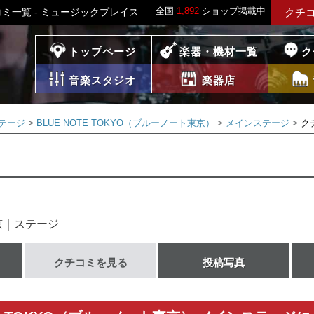
全国
1,892
ショップ掲載中
コミ一覧 - ミュージックプレイス
クチ
プレイス
トップページ
楽器・機材一覧
ク
音楽スタジオ
楽器店
テージ
BLUE NOTE TOKYO（ブルーノート東京）
メインステージ
ク
京｜ステージ
クチコミを見る
投稿写真