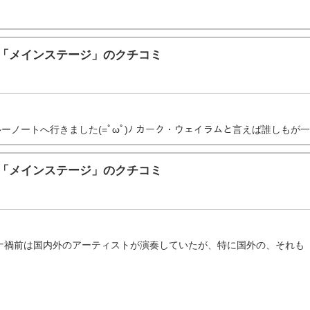
東京）「メインステージ」のクチコミ
トへ行きました(=ﾟωﾟ)ﾉ カーク・ウェイラムと言えば誰しもが一度は聞いた
東京）「メインステージ」のクチコミ
ナ禍前は国内外のアーティストが演奏していたが、特に国外の、それも「超