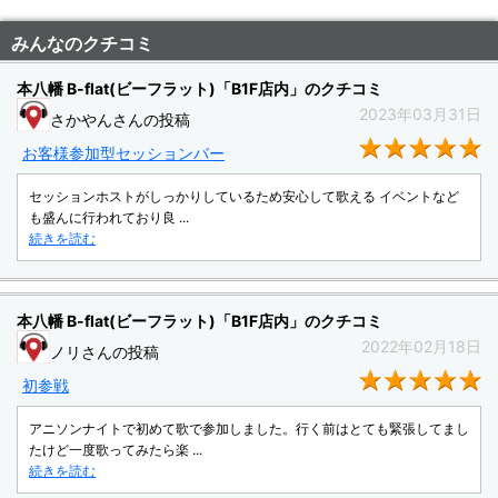
みんなのクチコミ
本八幡 B-flat(ビーフラット)「B1F店内」のクチコミ
2023年03月31日
さかやんさんの投稿
★
お客様参加型セッションバー
セッションホストがしっかりしているため安心して歌える イベントなど
も盛んに行われており良 ...
続きを読む
本八幡 B-flat(ビーフラット)「B1F店内」のクチコミ
2022年02月18日
ノリさんの投稿
★
初参戦
アニソンナイトで初めて歌で参加しました。行く前はとても緊張してまし
たけど一度歌ってみたら楽 ...
続きを読む