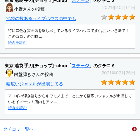
東京 池袋 手刀[チョップ]-chop「
ステージ
」のクチコミ
2021年10月01日
小野さんの投稿
★
池袋の数あるライブハウスの中でも
特に異色な雰囲気を醸し出しているライブハウスです(ﾟдﾟ)いい意味で！
このコロナのご時 ...
続きを読む
東京 池袋 手刀[チョップ]-chop「
ステージ
」のクチコミ
2021年02月25日
鍵盤弾きさんの投稿
★
幅広いジャンルが出演してる
アコギの弾き語りからキワモノまで、とにかく幅広いジャンルが出演して
いるイメージ！店内もアン ...
続きを読む
クチコミ一覧へ