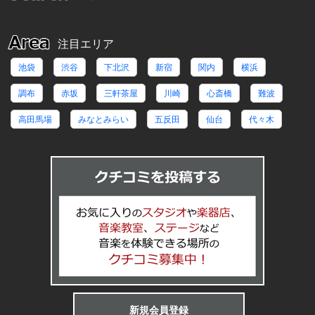
注目エリア
池袋
渋谷
下北沢
新宿
関内
横浜
調布
赤坂
三軒茶屋
川崎
心斎橋
難波
高田馬場
みなとみらい
五反田
仙台
代々木
六本木
初台
千歳烏山
南堀江
博多
吉祥寺
口コミを投
名古屋市
多摩区
天神
小手指
御茶ノ水
恵比寿
新横浜
新規会員登録