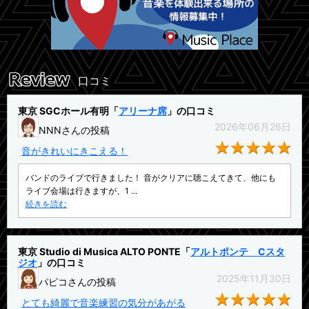
口コミ
東京 SGCホール有明「
アリーナ席
」の口コミ
2026年06月26日
NNNさんの投稿
★5
音がきれいにきこえる！
バンドのライブで行きました！ 音がクリアに聴こえてきて、他にも
ライブ会場は行きますが、1 ...
続きを読む
東京 Studio di Musica ALTO PONTE「
アルトポンテ Cスタ
ジオ
」の口コミ
2025年11月30日
パピコさんの投稿
★5
とても綺麗で音楽練習の気分があがる