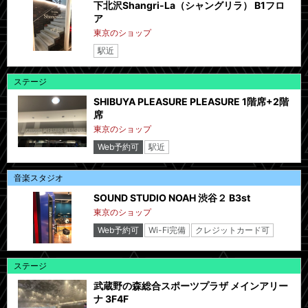
下北沢Shangri-La（シャングリラ） B1フロ
ア
東京のショップ
駅近
ステージ
SHIBUYA PLEASURE PLEASURE 1階席+2階
席
東京のショップ
Web予約可
駅近
音楽スタジオ
SOUND STUDIO NOAH 渋谷２ B3st
東京のショップ
Web予約可
Wi-Fi完備
クレジットカード可
ステージ
武蔵野の森総合スポーツプラザ メインアリー
ナ 3F4F