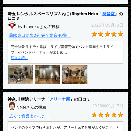
埼玉 レンタルスペースリズムねこ(Rhythm Neko「
防音室
」の
口コミ
2025年05月13日
rhythmnekoさんの投稿
★5
蕨駅東口徒歩2分 完全防音40畳！
完全防音 生ドラム常設、ライブ音響完備でバンド演奏や自主ライ
ブ、イベントパーティーが楽しめ ...
続きを読む
神奈川 横浜アリーナ「
アリーナ席
」の口コミ
2025年01月17日
NNNさんの投稿
★5
広くて音響よかった！
バンドのライブで行きましたが、アリーナ席で音響がよく聴こえ、と