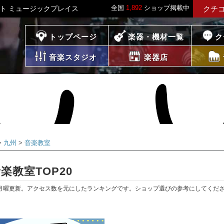
全国
1,892
ショップ掲載中
イト ミュージックプレイス
クチ
プレイス
トップページ
楽器・機材一覧
ク
音楽スタジオ
楽器店
九州
音楽教室
教室TOP20
月曜更新。アクセス数を元にしたランキングです。ショップ選びの参考にしてくだ