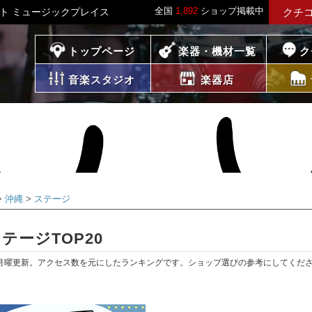
全国
1,892
ショップ掲載中
イト ミュージックプレイス
クチ
プレイス
トップページ
楽器・機材一覧
ク
音楽スタジオ
楽器店
沖縄
ステージ
テージTOP20
月曜更新。アクセス数を元にしたランキングです。ショップ選びの参考にしてくだ