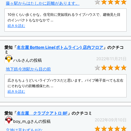
★
藤ヶ駅からはたしかに距離があります。
10分くらい歩くかな。住宅街に突如現れるライブハウスで、建物見た目
のインパクトもなかなかで ...
続きを読む
愛知「
名古屋 Bottom Line(ボトムライン) 店内フロア
」のクチコ
ミ
2022年11月21日
ハルさんの投稿
★
地下鉄今池駅から目の前
広さもちょうどいいライブハウスだと思います。パイプ椅子並べても左右
にそれなりの距離感保たれ ...
続きを読む
愛知「
名古屋 クラブクアトロ 8F
」のクチコミ
2022年09月10日
boy_m_gさんの投稿
★
立地は言わずもがな