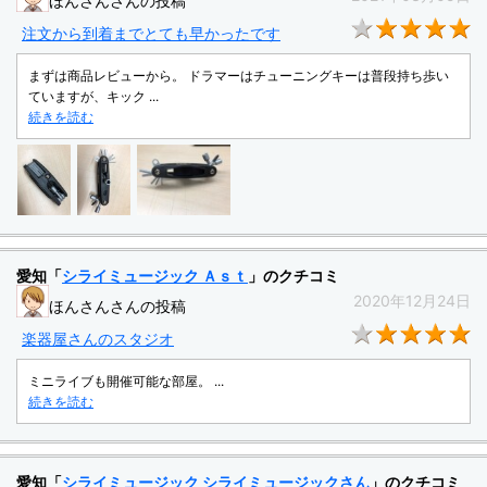
ほんさんさんの投稿
★
注文から到着までとても早かったです
まずは商品レビューから。 ドラマーはチューニングキーは普段持ち歩い
ていますが、キック ...
続きを読む
愛知「
シライミュージック Ａｓｔ
」のクチコミ
2020年12月24日
ほんさんさんの投稿
★
楽器屋さんのスタジオ
ミニライブも開催可能な部屋。 ...
続きを読む
愛知「
シライミュージック シライミュージックさん
」のクチコミ