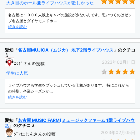
★
大き目のホール兼ライブハウスが欲しかった
名古屋は１０００人以上キャパの施設が少ないんです。思いつくのはゼッ
プ名古屋とダイヤモンドホ ...
続きを読む
愛知「
名古屋MUJICA（ムジカ） 地下2階ライブハウス
」のクチコ
ミ
2023年02月11日
ﾆｼﾀﾞさんの投稿
★
学生に人気
ライブハウスも学生をプッシュしている印象があります。 特にこれから
の時期、卒業シーズンが ...
続きを読む
愛知「
名古屋 MUSIC FARM(ミュージックファーム 1階ライブハウ
ス
」のクチコミ
2023年02月05日
ｼﾞﾝ仁じんさんの投稿