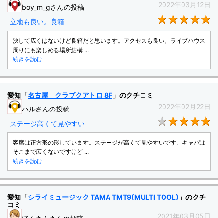
2022年03月12日
boy_m_gさんの投稿
★
立地も良い。良箱
決して広くはないけど良箱だと思います。アクセスも良い。ライブハウス
周りにも楽しめる場所結構 ...
続きを読む
愛知「
名古屋 クラブクアトロ 8F
」のクチコミ
2022年02月22日
ハルさんの投稿
★
ステージ高くて見やすい
客席は正方形の形しています。ステージが高くて見やすいです。キャパは
そこまで広くないですけど ...
続きを読む
愛知「
シライミュージック TAMA TMT9(MULTI TOOL)
」のクチ
コミ
2021年03月05日