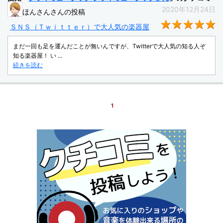
2020年12月24日
ほんさんさんの投稿
★
ＳＮＳ（Ｔｗｉｔｔｅｒ）で大人気の楽器屋
まだ一回も足を運んだことが無いんですが、Twitterで大人気の知る人ぞ
知る楽器屋！ い ...
続きを読む
1