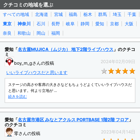
クチコミの地域を選ぶ
すべての地域
北海道
宮城
福島
栃木
群馬
埼玉
千葉
東京
神奈川
石川
長野
岐阜
静岡
愛知
京都
大阪
奈良
和歌山
岡山
福岡
愛知「
名古屋MUJICA（ムジカ） 地下2階ライブハウス
」のクチコ
ミ
2024年02月09日
boy_m_gさんの投稿
★
いいライブハウスだと思います
ステージの高さや客席の大きさなどもちょうどよくていいライブハウスだ
と思います。何より立地が ...
続きを読む
愛知「
名古屋市港区 みなとアクルス PORTBASE 1階2階 フロア
」
のクチコミ
2023年04月14日
零さんの投稿