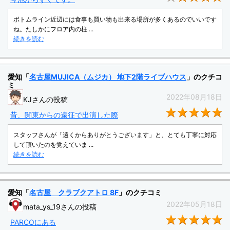
ボトムライン近辺には食事も買い物も出来る場所が多くあるのでいいです
ね。たしかにフロア内の柱 ...
続きを読む
愛知「
名古屋MUJICA（ムジカ） 地下2階ライブハウス
」のクチコ
ミ
2022年08月18日
KJさんの投稿
★
昔、関東からの遠征で出演した際
スタッフさんが「遠くからありがとうございます」と、とても丁寧に対応
して頂いたのを覚えていま ...
続きを読む
愛知「
名古屋 クラブクアトロ 8F
」のクチコミ
2022年05月18日
mata_ys_19さんの投稿
★
PARCOにある