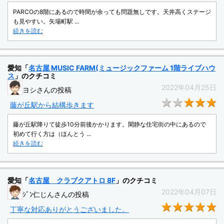
PARCOの8階にあるので時間が余っても問題無しです。天井高くステージ
も見やすい。矢場町駅 ...
続きを読む
愛知「
名古屋 MUSIC FARM(ミュージックファーム 1階ライブハウ
ス
」のクチコミ
2022年04月25日
ヨシさんの投稿
★
藤が丘駅から結構歩きます
藤が丘駅降りて徒歩10分前後かかります。閑静な住宅街の中にあるので
初めて行く方は（ほんとう ...
続きを読む
愛知「
名古屋 クラブクアトロ 8F
」のクチコミ
2022年04月07日
ｼﾞﾝ仁じんさんの投稿
★
丁寧な対応ありがとうございました。