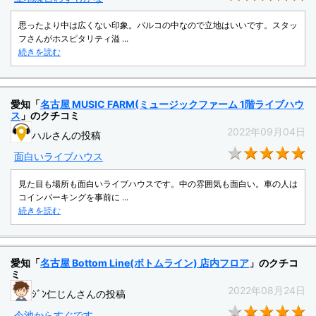
思ったより中は広くない印象。パルコの中なので立地はいいです。スタッ
フさんがホスピタリティ溢 ...
続きを読む
愛知「
名古屋 MUSIC FARM(ミュージックファーム 1階ライブハウ
ス
」のクチコミ
2022年09月04日
ハルさんの投稿
★
面白いライブハウス
見た目も場所も面白いライブハウスです。中の雰囲気も面白い。車の人は
コインパーキングを事前に ...
続きを読む
愛知「
名古屋 Bottom Line(ボトムライン) 店内フロア
」のクチコ
ミ
2022年08月24日
ｼﾞﾝ仁じんさんの投稿
★
今池からすぐです。