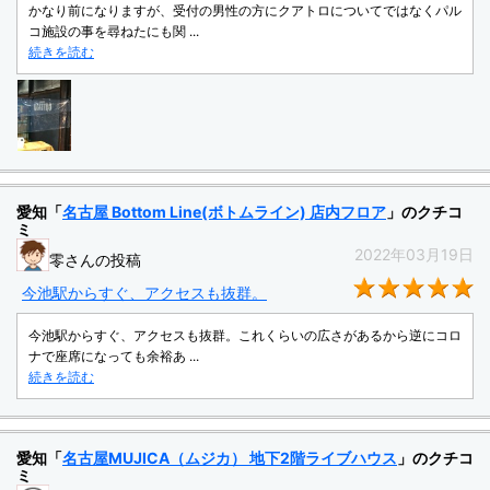
かなり前になりますが、受付の男性の方にクアトロについてではなくパル
コ施設の事を尋ねたにも関 ...
続きを読む
愛知「
名古屋 Bottom Line(ボトムライン) 店内フロア
」のクチコ
ミ
2022年03月19日
零さんの投稿
★
今池駅からすぐ、アクセスも抜群。
今池駅からすぐ、アクセスも抜群。これくらいの広さがあるから逆にコロ
ナで座席になっても余裕あ ...
続きを読む
愛知「
名古屋MUJICA（ムジカ） 地下2階ライブハウス
」のクチコ
ミ