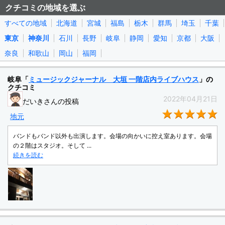
クチコミの地域を選ぶ
すべての地域
北海道
宮城
福島
栃木
群馬
埼玉
千葉
東京
神奈川
石川
長野
岐阜
静岡
愛知
京都
大阪
奈良
和歌山
岡山
福岡
岐阜「
ミュージックジャーナル 大垣 一階店内ライブハウス
」の
クチコミ
2022年04月21日
だいきさんの投稿
★
地元
バンドもバンド以外も出演します。会場の向かいに控え室あります。会場
の２階はスタジオ。そして ...
続きを読む