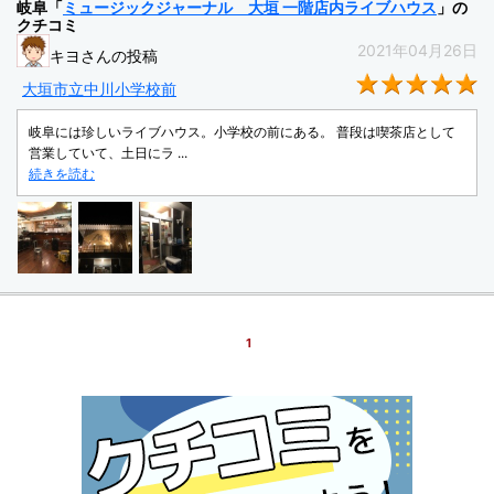
岐阜「
ミュージックジャーナル 大垣 一階店内ライブハウス
」の
クチコミ
2021年04月26日
キヨさんの投稿
★
大垣市立中川小学校前
岐阜には珍しいライブハウス。小学校の前にある。 普段は喫茶店として
営業していて、土日にラ ...
続きを読む
1