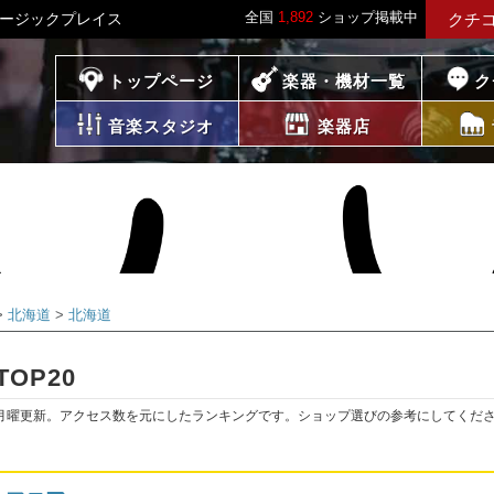
全国
1,892
ショップ掲載中
ュージックプレイス
クチ
プレイス
トップページ
楽器・機材一覧
ク
音楽スタジオ
楽器店
北海道
北海道
OP20
月曜更新。アクセス数を元にしたランキングです。ショップ選びの参考にしてくだ