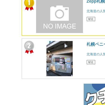
Zepp札
北海道の人
駅近
札幌ペニ
北海道の人
駅近