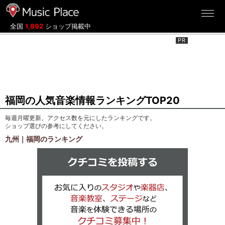
ミュージックプレイス
全国
1,892
ショップ掲載中
福岡の人気音楽情報ランキングTOP20
毎週月曜更新。アクセス数を元にしたランキングです。
ショップ選びの参考にしてください。
九州｜福岡のランキング
クチコミを