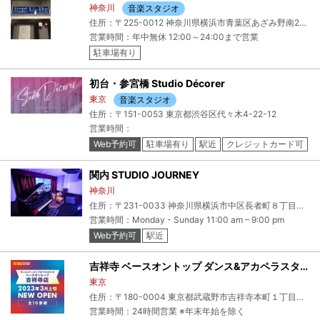
神奈川
音楽スタジオ
住所：〒225-0012 神奈川県横浜市青葉区あざみ野南2-1-21 ベオラプレイスB2-B+sound studio U-Be
営業時間：年中無休 12:00～24:00まで営業
駐車場有り
初台・参宮橋 Studio Décorer
東京
音楽スタジオ
住所：〒151-0053 東京都渋谷区代々木4-22-12
営業時間：
Web予約可
駐車場有り
駅近
クレジットカード可
電子マネー可
関内 STUDIO JOURNEY
神奈川
住所：〒231-0033 神奈川県横浜市中区長者町８丁目１３３−６ サクラビル 2F
営業時間：Monday - Sunday 11:00 am – 9:00 pm
Web予約可
駅近
吉祥寺 ベースオントップ ダンス&アカペラスタジオ
東京
住所：〒180-0004 東京都武蔵野市吉祥寺本町１丁目２０−３ 吉祥寺パーキングプラザ B1F
営業時間：24時間営業 ※年末年始を除く