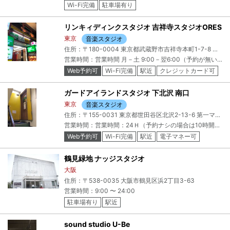
Wi-Fi完備
駐車場有り
リンキィディンクスタジオ 吉祥寺スタジオORES
東京
音楽スタジオ
住所：〒180-0004 東京都武蔵野市吉祥寺本町1-7-8 第一マーブルビル3F
営業時間：営業時間 月－土 9:00－翌6:00（予約が無い場合は翌4:00） 日 9:00－23:00
Web予約可
Wi-Fi完備
駅近
クレジットカード可
電子マネー可
ガードアイランドスタジオ 下北沢 南口
東京
音楽スタジオ
住所：〒155-0031 東京都世田谷区北沢2-13-6 第一マツヤビル3F
営業時間：営業時間：24Ｈ（予約ナシの場合は10時開店25時閉店）
Web予約可
Wi-Fi完備
駅近
電子マネー可
鶴見緑地 ナッジスタジオ
大阪
住所：〒538-0035 大阪市鶴見区浜2丁目3-63
営業時間：9:00 〜 24:00
駐車場有り
駅近
sound studio U-Be