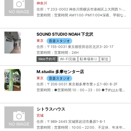
神奈川
住所：〒233-0002 神奈川県横浜市港南区上大岡西 1-3-25 第7オーヴァルビル5F
営業時間：営業時間 AM11:00-PM11:00※深夜、早朝など時間外のご利用はご相談ください。
SOUND STUDIO NOAH 下北沢
東京
音楽スタジオ
住所：〒155-0031 東京都世田谷区北沢3-20-17
営業時間：営業時間：24H
Web予約可
Wi-Fi完備
駐車場有り
駅近
クレジットカード可
M.studio 多摩センター店
東京
音楽スタジオ
住所：〒206-0031 東京都多摩市豊ヶ丘1-60-8-2F
営業時間：●営業時間 10：00～23：00 ●予約はお電話、又は直接店舗で受付いたします。※メール予約は受付いたしません。
シトラスハウス
宮城
住所：〒989-2445 宮城県岩沼市桑原1-8-1
営業時間：営業時間：10:00～22:00、不定休、年末年始休み