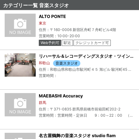
カテゴリー一覧 音楽スタジオ
ALTO PONTE
東京
住所：〒160-0006 新宿区舟町７舟町ビル4階
営業時間：10:00-20:00
Web予約可
駅近
クレジットカード可
電子マネー可
リハーサル＆レコーディングスタジオ・ツインスターズ
和歌山
音楽スタジオ
住所：和歌山県和歌山市駿河町４５ 旭ビル 駿河町45 旭ビル 4F
営業時間：
MAEBASHI Accuracy
群馬
住所：〒371-0835 群馬県前橋市前箱田町202-2
営業時間：営業時間・定休日 9：00～22：00 （不定休）
名古屋鶴舞の音楽スタジオ studio flam