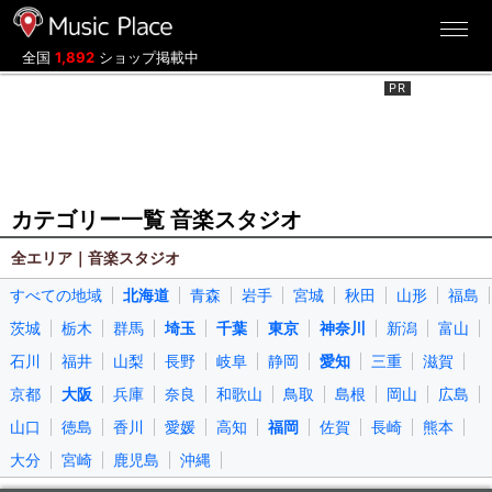
ミュージックプレイス
全国
1,892
ショップ掲載中
カテゴリー一覧 音楽スタジオ
全エリア｜音楽スタジオ
すべての地域
北海道
青森
岩手
宮城
秋田
山形
福島
茨城
栃木
群馬
埼玉
千葉
東京
神奈川
新潟
富山
石川
福井
山梨
長野
岐阜
静岡
愛知
三重
滋賀
京都
大阪
兵庫
奈良
和歌山
鳥取
島根
岡山
広島
山口
徳島
香川
愛媛
高知
福岡
佐賀
長崎
熊本
大分
宮崎
鹿児島
沖縄