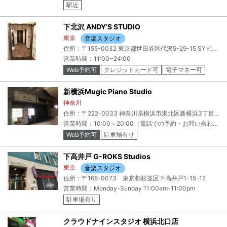
駅近
下北沢 ANDY’S STUDIO
東京
音楽スタジオ
住所：〒155-0032 東京都世田谷区代沢5-29-15 SYビル 2F
営業時間：11:00~24:00
Web予約可
クレジットカード可
電子マネー可
新横浜Mugic Piano Studio
神奈川
住所：〒222-0033 神奈川県横浜市港北区新横浜3丁目10 ＭＵＧＩＣcafe&sｔｕｄｉｏ 横浜アリーナ店
営業時間：10:00～20:00（電話での予約・お問い合わせ受付は10:00～18:00）■定休日年末年始・横浜アリーナの閉館日に準ずる。店内メンテナンス日（不定期）
Web予約可
駐車場有り
下高井戸 G-ROKS Studios
東京
音楽スタジオ
住所：〒168-0073 東京都杉並区下高井戸1-15-12
営業時間：Monday-Sunday 11:00am-11:00pm
駐車場有り
クラウドナインスタジオ 横浜北口店