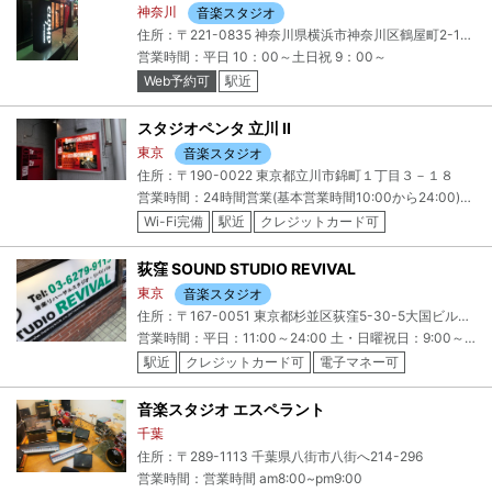
神奈川
音楽スタジオ
住所：〒221-0835 神奈川県横浜市神奈川区鶴屋町2-11-1 クラウドナインビル
営業時間：平日 10：00～土日祝 9：00～
Web予約可
駅近
スタジオペンタ 立川 II
東京
音楽スタジオ
住所：〒190-0022 東京都立川市錦町１丁目３－１８
営業時間：24時間営業(基本営業時間10:00から24:00)。24:00から10:00の時間帯は、スタジオご予約のない場合、メンテナンスのためクローズする場合があります。
Wi-Fi完備
駅近
クレジットカード可
電子マネー可
荻窪 SOUND STUDIO REVIVAL
東京
音楽スタジオ
住所：〒167-0051 東京都杉並区荻窪5-30-5大国ビルB1+荻窪 SOUND STUDIO REVIVAL
営業時間：平日：11:00～24:00 土・日曜祝日：9:00～24:00 ※2022年5月1日より左記の営業時間。ご予約状況によっては電話対応時間等変更になる場合も有り。
駅近
クレジットカード可
電子マネー可
音楽スタジオ エスペラント
千葉
住所：〒289-1113 千葉県八街市八街へ214-296
営業時間：営業時間 am8:00~pm9:00