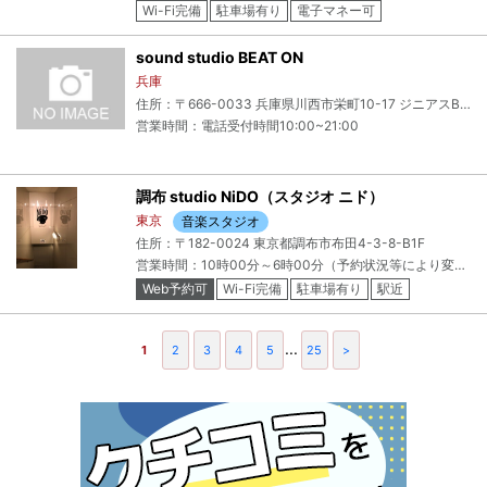
Wi-Fi完備
駐車場有り
電子マネー可
sound studio BEAT ON
兵庫
住所：〒666-0033 兵庫県川西市栄町10-17 ジニアスBLD 2F
営業時間：電話受付時間10:00~21:00
調布 studio NiDO（スタジオ ニド）
東京
音楽スタジオ
住所：〒182-0024 東京都調布市布田4-3-8-B1F
営業時間：10時00分～6時00分（予約状況等により変動）
Web予約可
Wi-Fi完備
駐車場有り
駅近
...
1
2
3
4
5
25
>