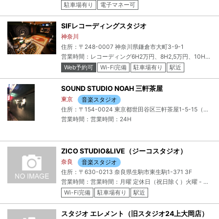
駐車場有り
電子マネー可
SIFレコーディングスタジオ
神奈川
住所：〒248-0007 神奈川県鎌倉市大町3-9-1
営業時間：レコーディング6H2万円、8H2,5万円、10H3万円、ライブ配信6000円〜、リハーサル1H2000〜、年中無休
Web予約可
Wi-Fi完備
駐車場有り
駅近
クレジットカード可
電子マネー可
SOUND STUDIO NOAH 三軒茶屋
東京
音楽スタジオ
住所：〒154-0024 東京都世田谷区三軒茶屋1-5-15（受付2F）
営業時間：営業時間：24H
ZICO STUDIO&LIVE（ジーコスタジオ）
奈良
音楽スタジオ
住所：〒630-0213 奈良県生駒市東生駒1-371 3F
営業時間：営業時間：月曜 定休日（祝日除く）火曜 - 金曜 13:00 - 23:00土・日・祝 11:00 - 23:00
Wi-Fi完備
駐車場有り
駅近
スタジオ エレメント（旧スタジオ24上大岡店）