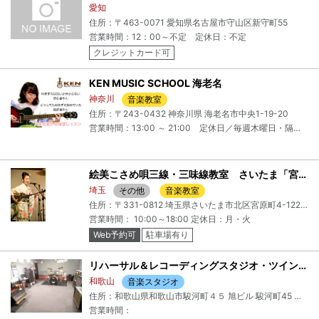
愛知
住所：〒463-0071 愛知県名古屋市守山区新守町55
営業時間：12：00～不定 定休日：不定
クレジットカード可
KEN MUSIC SCHOOL 海老名
神奈川
音楽教室
住所：〒243-0432 神奈川県 海老名市中央1-19-20
営業時間：13:00 ～ 21:00 定休日／毎週木曜日・隔週日曜日・毎月29日30日31日・その他不定休あり
絵美こさめ唄三線・三味線教室 さいたま「宮原教室」
埼玉
その他
音楽教室
住所：〒331-0812 埼玉県さいたま市北区宮原町4-122-2-101+さいたま本社「宮原教室」
営業時間： 10:00～18:00 定休日：月・火
Web予約可
駐車場有り
リハーサル＆レコーディングスタジオ・ツインスターズ
和歌山
音楽スタジオ
住所：和歌山県和歌山市駿河町４５ 旭ビル 駿河町45 旭ビル 4F
営業時間：