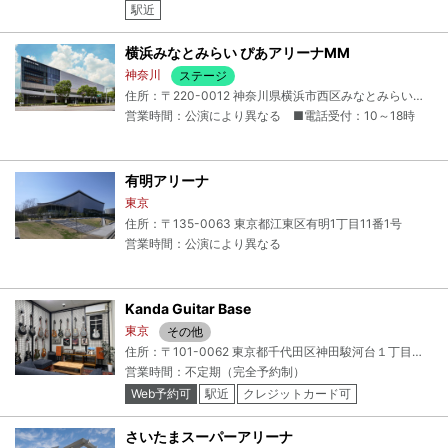
駅近
横浜みなとみらい ぴあアリーナMM
神奈川
ステージ
住所：〒220-0012 神奈川県横浜市西区みなとみらい３丁目２−２
営業時間：公演により異なる ■電話受付：10～18時
有明アリーナ
東京
住所：〒135-0063 東京都江東区有明1丁目11番1号
営業時間：公演により異なる
Kanda Guitar Base
東京
その他
住所：〒101-0062 東京都千代田区神田駿河台１丁目８ タニグチビル 2F
営業時間：不定期（完全予約制）
Web予約可
駅近
クレジットカード可
電子マネー可
さいたまスーパーアリーナ