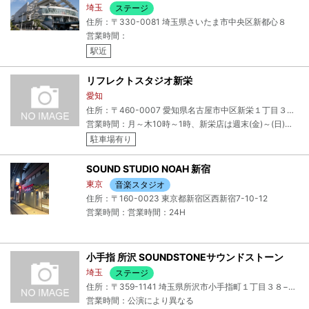
埼玉
ステージ
住所：〒330-0081 埼玉県さいたま市中央区新都心８
営業時間：
駅近
リフレクトスタジオ新栄
愛知
住所：〒460-0007 愛知県名古屋市中区新栄１丁目３２−３１
営業時間：月～木10時～1時、新栄店は週末(金)～(日)にかけて、通し営業(24時間)※必ず店舗の最新情報をご確認ください
駐車場有り
SOUND STUDIO NOAH 新宿
東京
音楽スタジオ
住所：〒160-0023 東京都新宿区西新宿7-10-12
営業時間：営業時間：24H
小手指 所沢 SOUNDSTONEサウンドストーン
埼玉
ステージ
住所：〒359-1141 埼玉県所沢市小手指町１丁目３８−１３
営業時間：公演により異なる