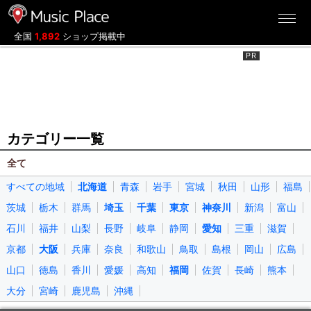
ミュージックプレイス
全国
1,892
ショップ掲載中
カテゴリー一覧
全て
すべての地域
北海道
青森
岩手
宮城
秋田
山形
福島
茨城
栃木
群馬
埼玉
千葉
東京
神奈川
新潟
富山
石川
福井
山梨
長野
岐阜
静岡
愛知
三重
滋賀
京都
大阪
兵庫
奈良
和歌山
鳥取
島根
岡山
広島
山口
徳島
香川
愛媛
高知
福岡
佐賀
長崎
熊本
大分
宮崎
鹿児島
沖縄