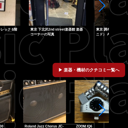
et楽器館 楽器
東京 調布 studio NiDO（スタジオ
東京 SOUND STUD
ニド） Astの写真
寿 A1stの写真
楽器・機材のクチコミ一覧へ
00
Roland Jazz Chorus JC-
ZOOM IQ6