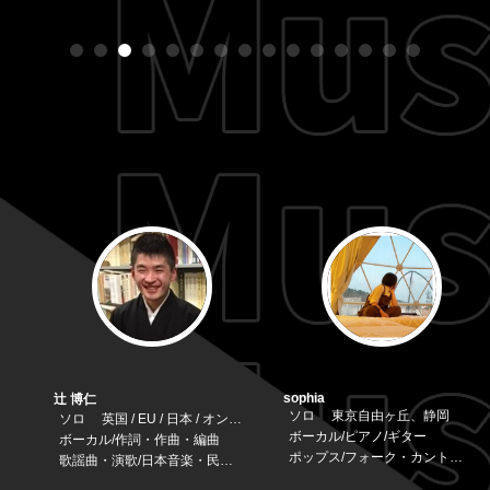
sophia
辻 博仁
ソロ
東京自由ヶ丘、静岡
ソロ
英国 / EU / 日本 / オンライン
ボーカル/ピアノ/ギター
ボーカル/作詞・作曲・編曲
ポップス/フォーク・カントリー/ブルース・ジャズ/ソウル・ファンク・Ｒ＆Ｂ
歌謡曲・演歌/日本音楽・民謡/その他