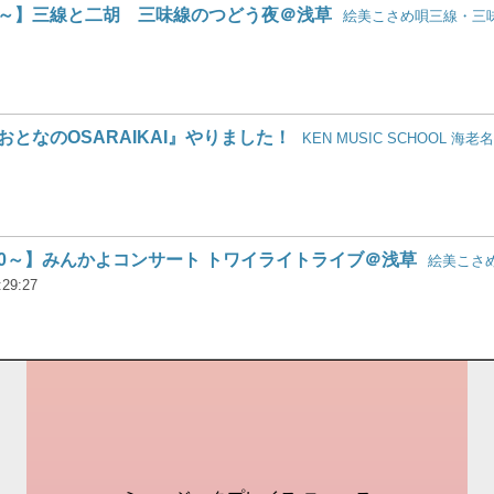
:00～】三線と二胡 三味線のつどう夜＠浅草
絵美こさめ唄三線・三
『おとなのOSARAIKAI』やりました！
KEN MUSIC SCHOOL 海老名
7:00～】みんかよコンサート トワイライトライブ＠浅草
絵美こさ
:29:27