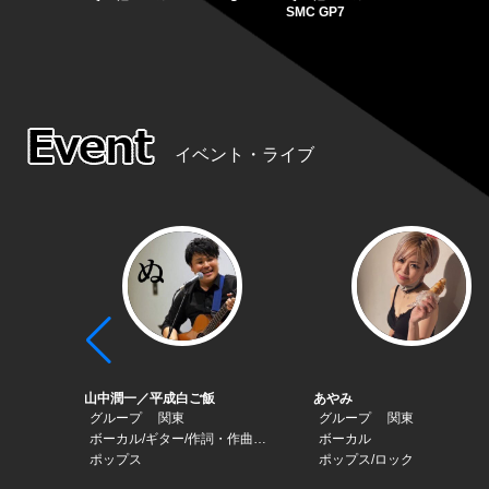
SMC GP7
イベント・ライブ
山中潤一／平成白ご飯
あやみ
中心に
グループ
関東
グループ
関東
ボーカル/ギター/作詞・作曲・編曲
ボーカル
ポップス
ポップス/ロック