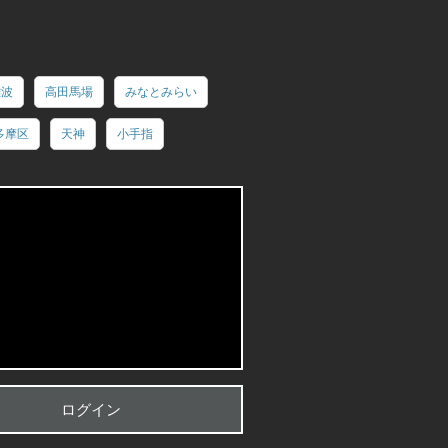
難波
高田馬場
みなとみらい
多摩区
天神
小手指
を書く
ログイン