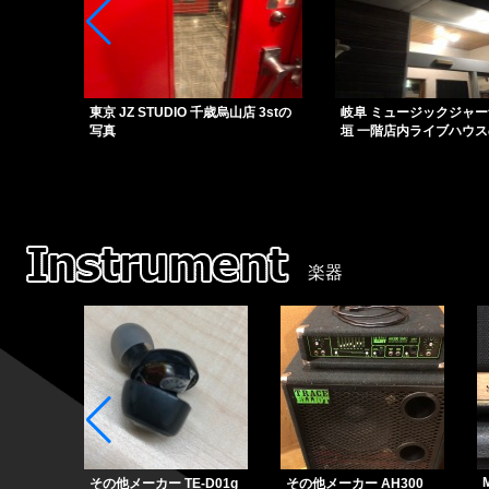
 3stの
岐阜 ミュージックジャーナル 大
東京 下北沢Shangri-L
垣 一階店内ライブハウスの写真
リラ） B1フロアの写真
楽器
rus JC-
その他メーカー TE-D01g
その他メーカー AH300