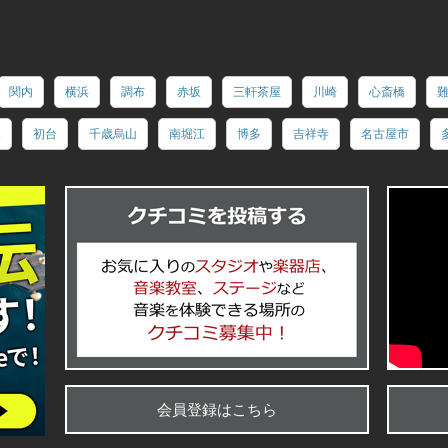
関内
横浜
調布
赤坂
三軒茶屋
川崎
心斎橋
木
初台
千歳烏山
南堀江
博多
吉祥寺
名古屋市
クチコミ
会員登録はこちら