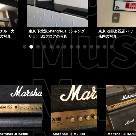
a（シャング
東京 池部楽器店 パワーレック 6階
東京 下北沢2nd stre
店内の写真
コーナーの写真
Marshall JCM900
Marshall JCM2000
Marshall JCM20