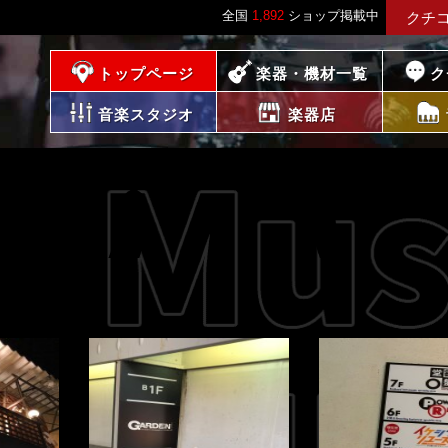
全国
1,892
ショップ掲載中
クチ
プレイス
トップページ
楽器・機材一覧
ク
音楽スタジオ
楽器店