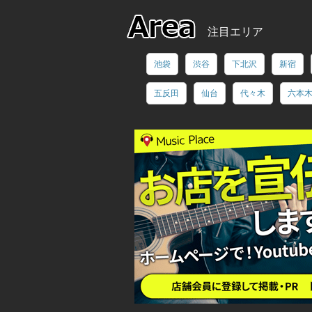
注目エリア
池袋
渋谷
下北沢
新宿
五反田
仙台
代々木
六本
御茶ノ水
恵比寿
新横浜