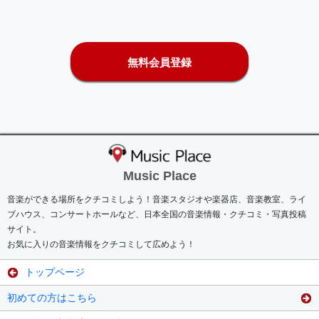
無料会員登録
Music Place
音楽ができる場所をクチコミしよう！音楽スタジオや楽器店、音楽教室、ライ
ブハウス、コンサートホールなど、日本全国の音楽情報・クチコミ・写真投稿
サイト。
お気に入りの音楽情報をクチコミして広めよう！
トップページ
初めての方はこちら