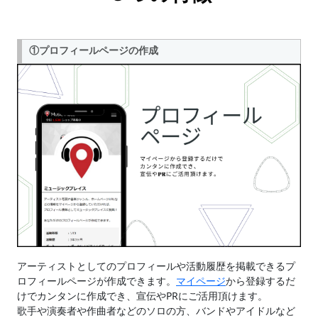
①プロフィールページの作成
アーティストとしてのプロフィールや活動履歴を掲載できるプ
ロフィールページが作成できます。
マイページ
から登録するだ
けでカンタンに作成でき、宣伝やPRにご活用頂けます。
歌手や演奏者や作曲者などのソロの方、バンドやアイドルなど