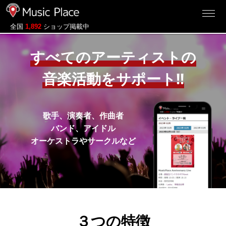
ミュージックプレイス
全国
1,892
ショップ掲載中
すべてのアーティストの
音楽活動をサポート!!
歌手、演奏者、作曲者
バンド、アイドル
オーケストラやサークルなど
３つの特徴