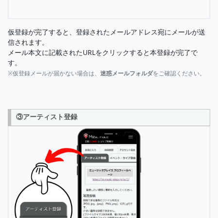
仮登録が完了すると、登録されたメールアドレス宛にメールが送
信されます。
メール本文に記載されたURLをクリックすると本登録が完了で
す。
※仮登録メールが届かない場合は、
迷惑メールフォルダ
をご確認ください。
③アーティスト登録