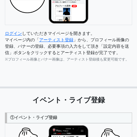
ログイン
していただきマイページを開きます。
マイページ内の「
アーティスト登録
」から、プロフィール画像の
登録、バナーの登録、必要事項の入力をして頂き「設定内容を送
信」ボタンをクリックするとアーティスト登録が完了です。
※プロフィール画像とバナー画像は、アーティスト登録後も変更可能です。
イベント・ライブ登録
①イベント・ライブ登録