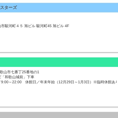
スターズ
駿河町４５ 旭ビル 駿河町45 旭ビル 4F
 和歌山市七番丁25番地の1
ば「和歌山城前」下車
:00～22:00 休館日／年末年始（12月29日～1月3日）※臨時休館あ