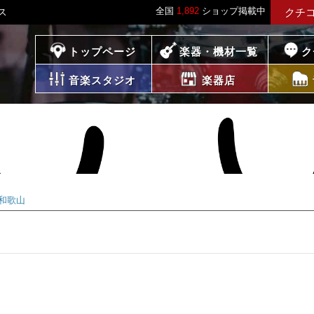
全国
1,892
ショップ掲載中
ス
クチ
プレイス
トップページ
楽器・機材一覧
ク
音楽スタジオ
楽器店
和歌山