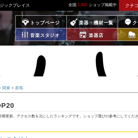
全国
1,892
ショップ掲載中
ージックプレイス
クチ
プレイス
トップページ
楽器・機材一覧
ク
音楽スタジオ
楽器店
関東
群馬
P20
月曜更新。アクセス数を元にしたランキングです。ショップ選びの参考にしてくだ