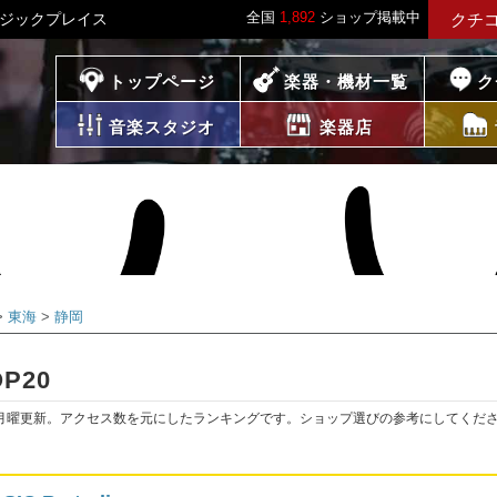
全国
1,892
ショップ掲載中
ージックプレイス
クチ
プレイス
トップページ
楽器・機材一覧
ク
音楽スタジオ
楽器店
東海
静岡
P20
月曜更新。アクセス数を元にしたランキングです。ショップ選びの参考にしてくだ