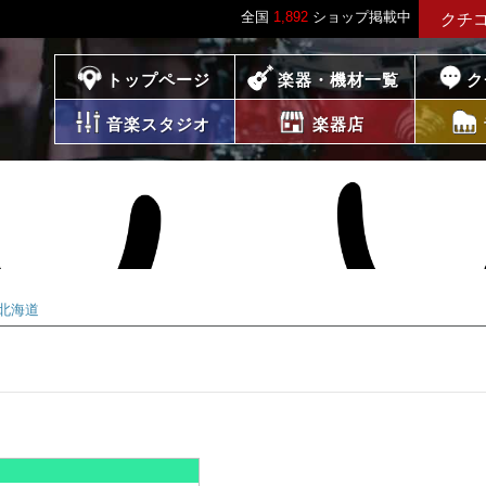
全国
1,892
ショップ掲載中
クチ
プレイス
トップページ
楽器・機材一覧
ク
音楽スタジオ
楽器店
北海道