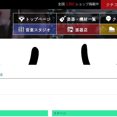
全国
1,892
ショップ掲載中
クチ
プレイス
トップページ
楽器・機材一覧
ク
音楽スタジオ
楽器店
城
ステージ