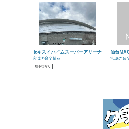
セキスイハイムスーパーアリーナ
仙台MA
メインアリーナ
階
宮城の音楽情報
宮城の音
駐車場有り