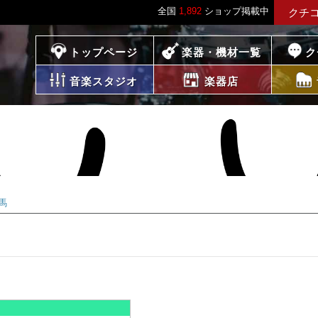
全国
1,892
ショップ掲載中
クチ
プレイス
トップページ
楽器・機材一覧
ク
音楽スタジオ
楽器店
馬