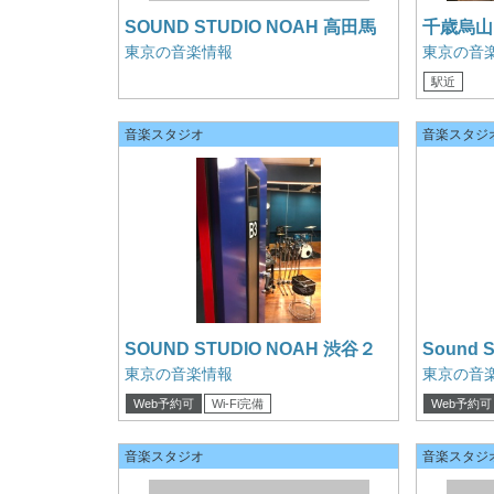
SOUND STUDIO NOAH 高田馬
千歳烏山 
場 地下ロビー
Ast
東京の音楽情報
東京の音
駅近
音楽スタジオ
音楽スタジ
SOUND STUDIO NOAH 渋谷２
Sound 
B3st
東京の音楽情報
東京の音
Web予約可
Wi-Fi完備
Web予約可
クレジットカード可
クレジット
音楽スタジオ
音楽スタジ