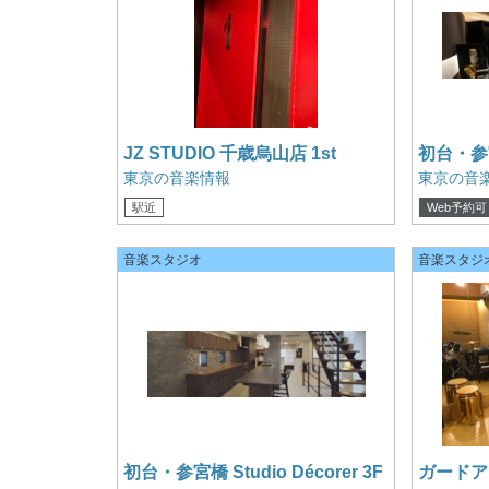
JZ STUDIO 千歳烏山店 1st
初台・参宮橋
レコーデ
東京の音楽情報
東京の音
駅近
Web予約可
クレジット
音楽スタジオ
音楽スタジ
初台・参宮橋 Studio Décorer 3F
ガードア