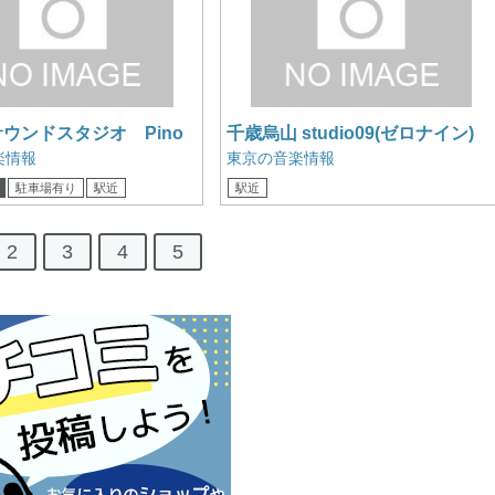
サウンドスタジオ Pino
千歳烏山 studio09(ゼロナイン)
Bst
楽情報
東京の音楽情報
駐車場有り
駅近
駅近
2
3
4
5