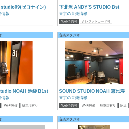
studio09(ゼロナイン)
下北沢 ANDY’S STUDIO Bst
楽情報
東京の音楽情報
Web予約可
クレジットカード可
電子マネー可
オ
音楽スタジオ
Studio NOAH 池袋 B1st
SOUND STUDIO NOAH 恵比寿
A3st
楽情報
東京の音楽情報
Wi-Fi完備
駐車場有り
Web予約可
Wi-Fi完備
駐車場有り
駅近
カード可
電子マネー可
クレジットカード可
オ
音楽スタジオ