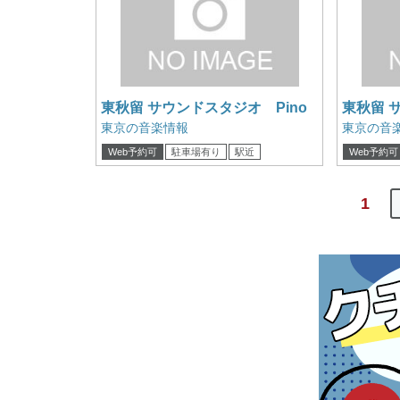
東秋留 サウンドスタジオ Pino
東秋留 
A studio
B studio
東京の音楽情報
東京の音
Web予約可
駐車場有り
駅近
Web予約可
1