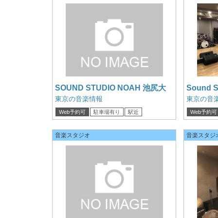
SOUND STUDIO NOAH 池尻大
Sound 
橋 ロビー
E1st
東京の音楽情報
東京の音
Web予約可
駐車場有り
駅近
Web予約可
クレジットカード可
クレジット
音楽スタジオ
音楽スタジ