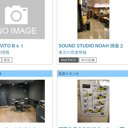
 VITO Bｓｔ
SOUND STUDIO NOAH 渋谷２
ロビー
楽情報
東京の音楽情報
駅近
Web予約可
Wi-Fi完備
クレジットカード可
オ
音楽スタジオ