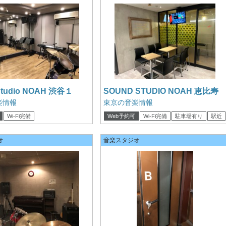
Studio NOAH 渋谷１
SOUND STUDIO NOAH 恵比寿
ロビー
楽情報
東京の音楽情報
Wi-Fi完備
Web予約可
Wi-Fi完備
駐車場有り
駅近
カード可
クレジットカード可
オ
音楽スタジオ