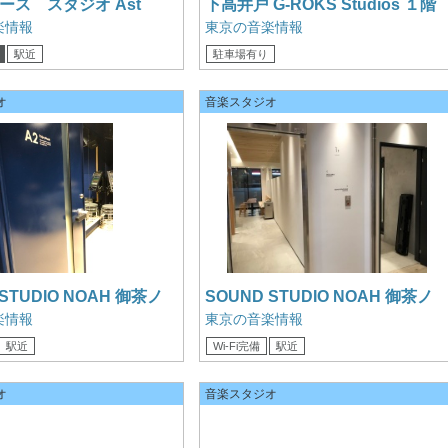
ース スタジオ Ast
下高井戸 G-ROKS Studios １階
楽情報
東京の音楽情報
駅近
駐車場有り
オ
音楽スタジオ
 STUDIO NOAH 御茶ノ
SOUND STUDIO NOAH 御茶ノ
水 ロビー
楽情報
東京の音楽情報
駅近
Wi-Fi完備
駅近
オ
音楽スタジオ