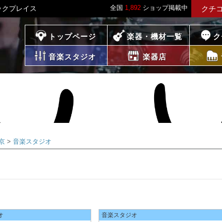
全国
1,892
ショップ掲載中
ックプレイス
クチ
プレイス
トップページ
楽器・機材一覧
ク
音楽スタジオ
楽器店
京
音楽スタジオ
オ
オ
音楽スタジオ