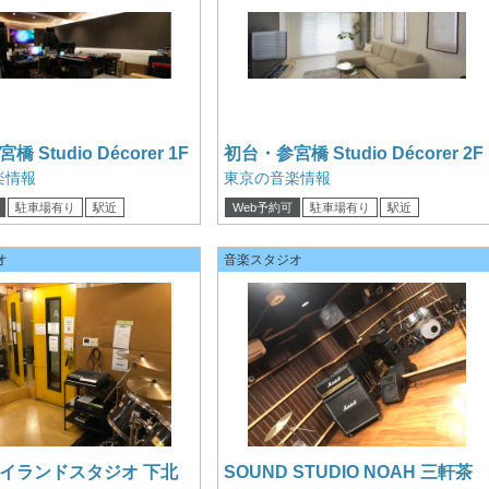
 Studio Décorer 1F
初台・参宮橋 Studio Décorer 2F
ィングスタジオ
リハーサルスタジオと音楽教室
楽情報
東京の音楽情報
駐車場有り
駅近
Web予約可
駐車場有り
駅近
カード可
電子マネー可
クレジットカード可
電子マネー可
オ
音楽スタジオ
イランドスタジオ 下北
SOUND STUDIO NOAH 三軒茶