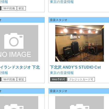
st
屋 A2st
楽情報
東京の音楽情報
Wi-Fi完備
駅近
可
オ
音楽スタジオ
イランドスタジオ 下北
下北沢 ANDY’S STUDIO Cst
店 2st
楽情報
東京の音楽情報
Wi-Fi完備
駅近
Web予約可
クレジットカード可
可
電子マネー可
オ
音楽スタジオ