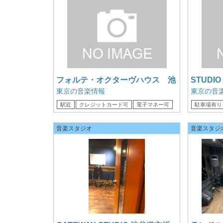
フォルテ・オクターヴハウス 池
STUDIO
袋 8階店内
東京の音楽情報
東京の音
駅近
クレジットカード可
電子マネー可
駐車場有り
音楽スタジオ
音楽スタジ