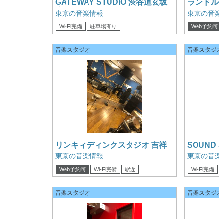
GATEWAY STUDIO 渋谷道玄坂
ランドル
店 9studio
東京の音楽情報
東京の音
Wi-Fi完備
駐車場有り
Web予約可
音楽スタジオ
音楽スタジ
リンキィディンクスタジオ 吉祥
SOUND
寺スタジオORES 1st
水 A2st
東京の音楽情報
東京の音
Web予約可
Wi-Fi完備
駅近
Wi-Fi完備
クレジットカード可
電子マネー可
音楽スタジオ
音楽スタジ