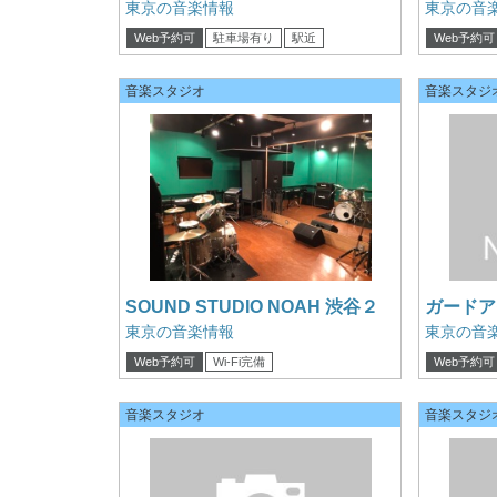
＆RF撮影スタジオ
沢 南口 A
東京の音楽情報
東京の音
Web予約可
駐車場有り
駅近
Web予約可
クレジットカード可
電子マネー可
電子マネー
音楽スタジオ
音楽スタジ
SOUND STUDIO NOAH 渋谷２
ガードア
E2st
沢ウエスト
東京の音楽情報
東京の音
Web予約可
Wi-Fi完備
Web予約可
クレジットカード可
電子マネー
音楽スタジオ
音楽スタジ