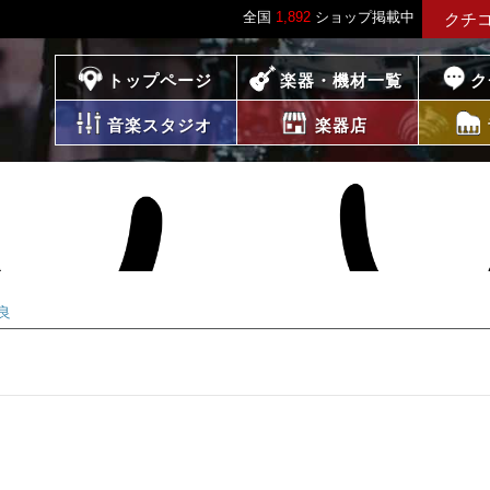
全国
1,892
ショップ掲載中
クチ
プレイス
トップページ
楽器・機材一覧
ク
音楽スタジオ
楽器店
良