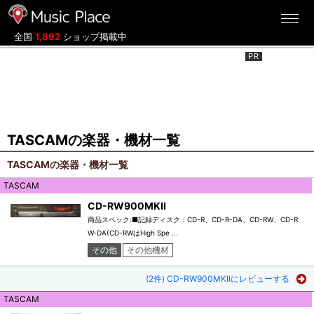
ミュージックプレイス
全国
1,892
ショップ掲載中
TASCAMの楽器・機材一覧
TASCAMの楽器・機材一覧
TASCAM
CD-RW900MKII
商品スペック:■記録ディスク：CD-R、CD-R-DA、CD-RW、CD-R
W-DA(CD-RWはHigh Spe ...
その他
その他機材
(2件) CD-RW900MKIIにレビューする
TASCAM