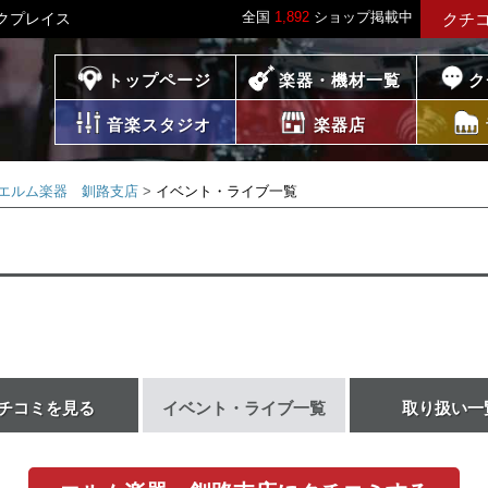
全国
1,892
ショップ掲載中
ックプレイス
クチ
プレイス
トップページ
楽器・機材一覧
ク
音楽スタジオ
楽器店
エルム楽器 釧路支店
イベント・ライブ一覧
覧
チコミを見る
イベント・ライブ一覧
取り扱い一