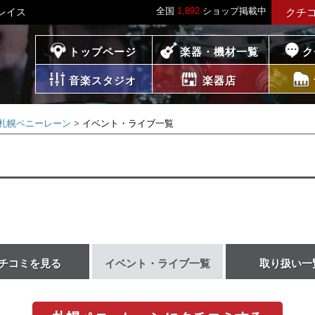
全国
1,892
ショップ掲載中
レイス
クチ
プレイス
トップページ
楽器・機材一覧
ク
音楽スタジオ
楽器店
札幌ペニーレーン
イベント・ライブ一覧
チコミを見る
イベント・ライブ一覧
取り扱い一