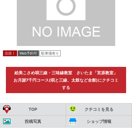
注目！
Web予約可
駐車場有り
絵美こさめ唄三線・三味線教室 さいたま「宮原教室」
お月謝7千円コース(唄と三線、太鼓など全般)にクチコミ
する
TOP
クチコミを見る
投稿写真
ショップ情報