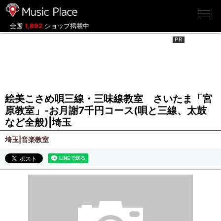
ミュージックプレイス
全国
1,892
ショップ掲載中
絵美こさめ唄三線・三味線教室 さいたま「宮
原教室」-お月謝7千円コース(唄と三線、太鼓
など全般)|埼玉
埼玉|音楽教室