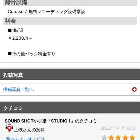
録音設備
Cubase 7 無料レコーディング設備常設
料金
■1時間
￥2,200/h～
■その他パック料金有り
投稿写真
投稿写真一覧へ
クチコミ
SOUND SHOT小手指「STUDIO 1」のクチコミ
2022年04月09日
土岐さんの投稿
★
駅からまっすぐ(^^)