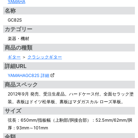
YAMAHA
名称
GC82S
カテゴリー
楽器・機材
商品の種類
ギター
＞
クラシックギター
詳細URL
YAMAHAGC82S 詳細
商品スペック
2012年9月 発売、受注生産品。ハードケース付。全面セラック塗
装。表板はドイツ松単板、裏板はマダガスカル ローズ単板。
サイズ
弦長：650mm/指板幅（上駒部/胴接合部）：52.5mm/62mm/胴
厚：93mm～101mm
金額