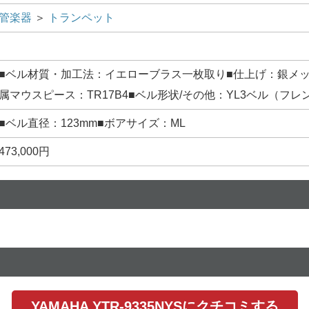
管楽器
＞
トランペット
■ベル材質・加工法：イエローブラス一枚取り■仕上げ：銀メッキ■
属マウスピース：TR17B4■ベル形状/その他：YL3ベル（フ
■ベル直径：123mm■ボアサイズ：ML
473,000円
YAMAHA YTR-9335NYSにクチコミする