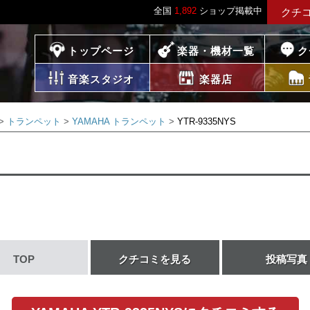
全国
1,892
ショップ掲載中
クチ
プレイス
トップページ
楽器・機材一覧
ク
音楽スタジオ
楽器店
トランペット
YAMAHA トランペット
YTR-9335NYS
TOP
クチコミを見る
投稿写真