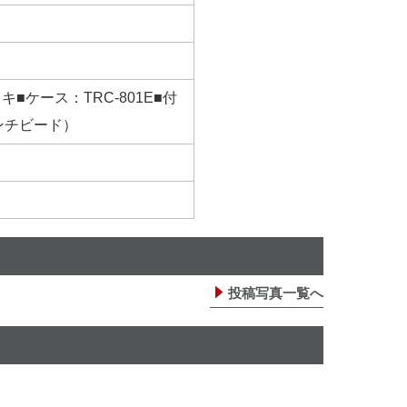
ケース：TRC-801E■付
レンチビード）
投稿写真一覧へ