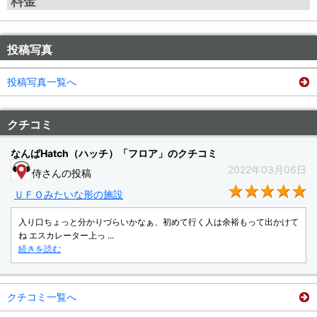
料金
投稿写真
投稿写真一覧へ
クチコミ
なんばHatch（ハッチ）「フロア」のクチコミ
2022年03月06日
侍さんの投稿
★
ＵＦＯみたいな形の施設
入り口ちょっと分かりづらいかなぁ、初めて行く人は余裕もって出かけて
ね エスカレーター上っ ...
続きを読む
クチコミ一覧へ