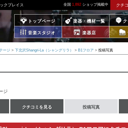
全国
1,892
ショップ掲載中
ージックプレイス
クチ
プレイス
トップページ
楽器・機材一覧
ク
音楽スタジオ
楽器店
テージ
下北沢Shangri-La（シャングリラ）
B1フロア
投稿写真
ージ
クチコミを見る
投稿写真