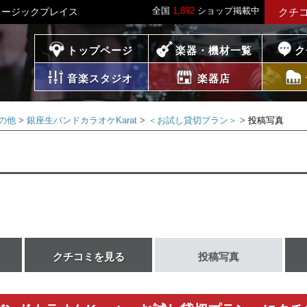
全国
1,892
ショップ掲載中
ミュージックプレイス
クチ
プレイス
トップページ
楽器・機材一覧
ク
音楽スタジオ
楽器店
の他
銀座生バンドカラオケKarat
＜お試し貸切プラン＞
投稿写真
クチコミを見る
投稿写真