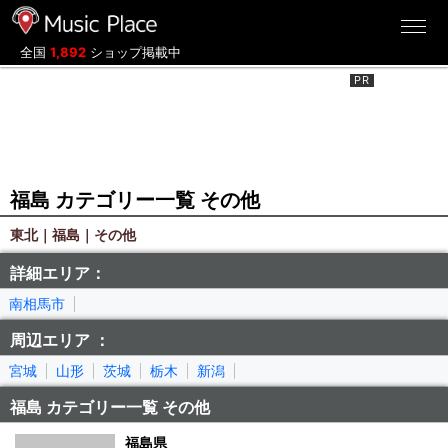
ミュージックプレイス
全国
1,892
ショップ掲載中
福島 カテゴリー一覧 その他
東北｜福島｜その他
詳細エリア：
南相馬市
周辺エリア ：
宮城
山形
茨城
栃木
新潟
福島 カテゴリー一覧 その他
福島県