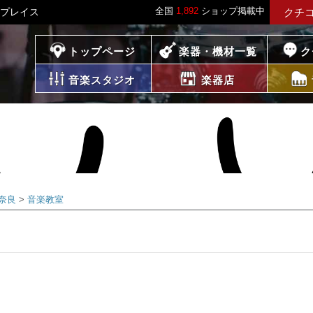
全国
1,892
ショップ掲載中
クプレイス
クチ
プレイス
トップページ
楽器・機材一覧
ク
音楽スタジオ
楽器店
奈良
音楽教室