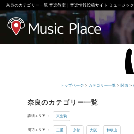
奈良のカテゴリー一覧 音楽教室｜音楽情報投稿サイト ミュージッ
ミュージック
トップページ
カテゴリー一覧
関西
奈良のカテゴリー一覧
詳細エリア ：
東生駒
周辺エリア ：
三重
京都
大阪
和歌山