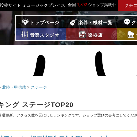
全国
1,892
ショップ掲載中
報投稿サイト ミュージックプレイス
クチ
プレイス
トップページ
楽器・機材一覧
ク
音楽スタジオ
楽器店
北陸・甲信越
ステージ
ング ステージTOP20
月曜更新。アクセス数を元にしたランキングです。ショップ選びの参考にしてくだ