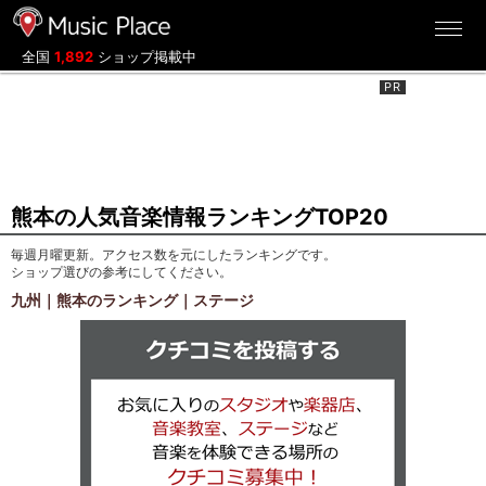
ミュージックプレイス
全国
1,892
ショップ掲載中
熊本の人気音楽情報ランキングTOP20
毎週月曜更新。アクセス数を元にしたランキングです。
ショップ選びの参考にしてください。
九州｜熊本のランキング｜ステージ
クチコミを