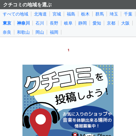
クチコミの地域を選ぶ
すべての地域
北海道
宮城
福島
栃木
群馬
埼玉
千葉
東京
神奈川
石川
長野
岐阜
静岡
愛知
京都
大阪
奈良
和歌山
岡山
福岡
1